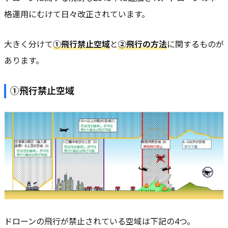
格運用にむけて日々改正されています。
大きく分けて
①飛行禁止空域
と
②飛行の方法
に関するものが
あります。
①飛行禁止空域
ドローンの飛行が禁止されている空域は下記の4つ。