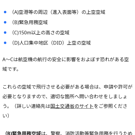
（A)空港等の周辺（進入表面等）の上空空域
（B)緊急用務空域
（C)150m以上の高さの空域
（D)人口集中地区（DID）上空の空域
A〜Cは航空機の航行の安全に影響をおよぼす恐れがある空
域です。
これらの空域で飛行させる必要がある場合は、申請や許可が
必要となりますので、適切な箇所へ問い合わせをしましょ
う。（詳しい連絡先は
国土交通省のサイト
をご参照くださ
い）
（B)緊急用務空域
は、警察、消防活動等緊急用務を行うため